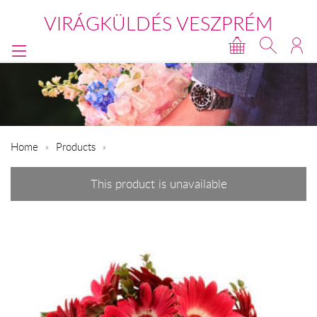
VIRÁGKÜLDÉS VESZPRÉM
Home
Products
This product is unavailable