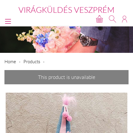
VIRÁGKÜLDÉS VESZPRÉM
Home
Products
This product is unavailable