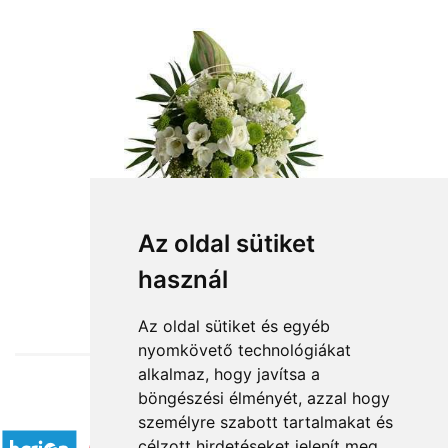
Az oldal sütiket
használ
from HUF29,200
Az oldal sütiket és egyéb
nyomkövető technológiákat
alkalmaz, hogy javítsa a
böngészési élményét, azzal hogy
Accepted payment methods
személyre szabott tartalmakat és
célzott hirdetéseket jelenít meg,