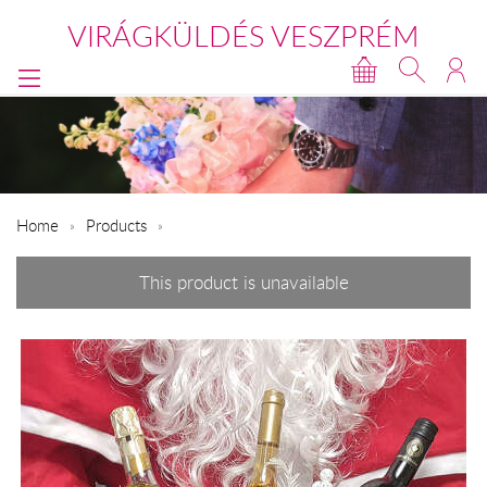
VIRÁGKÜLDÉS VESZPRÉM
Home
Products
This product is unavailable