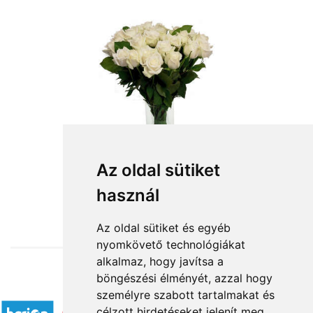
Az oldal sütiket
használ
from HUF3,800
Az oldal sütiket és egyéb
nyomkövető technológiákat
alkalmaz, hogy javítsa a
böngészési élményét, azzal hogy
Accepted payment methods
személyre szabott tartalmakat és
célzott hirdetéseket jelenít meg,