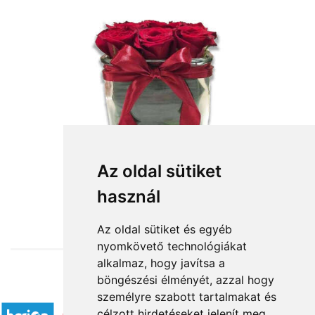
Az oldal sütiket
használ
from HUF35,296
Az oldal sütiket és egyéb
nyomkövető technológiákat
alkalmaz, hogy javítsa a
böngészési élményét, azzal hogy
Accepted payment methods
személyre szabott tartalmakat és
célzott hirdetéseket jelenít meg,