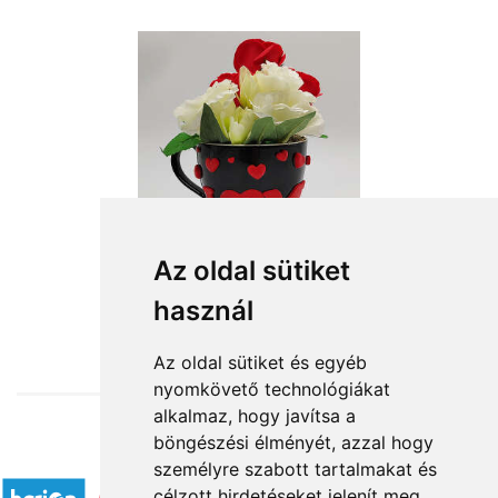
Az oldal sütiket
használ
from HUF11,360
Az oldal sütiket és egyéb
nyomkövető technológiákat
alkalmaz, hogy javítsa a
böngészési élményét, azzal hogy
Accepted payment methods
személyre szabott tartalmakat és
célzott hirdetéseket jelenít meg,