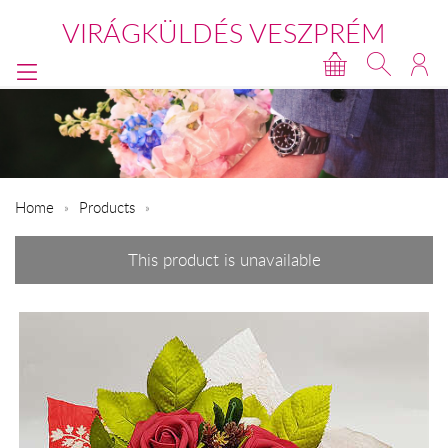
VIRÁGKÜLDÉS VESZPRÉM
Home
Products
This product is unavailable