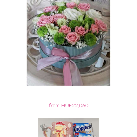
from HUF22,060