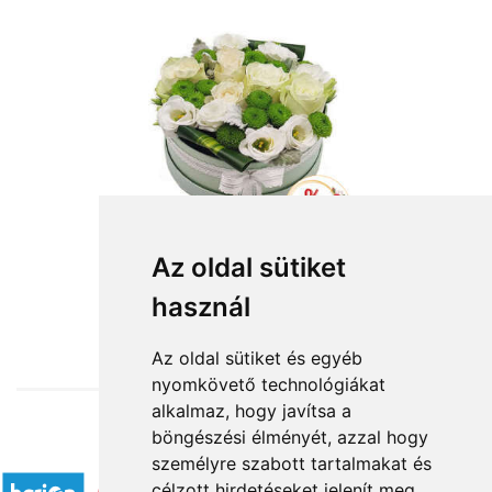
Az oldal sütiket
használ
from HUF24,960
Az oldal sütiket és egyéb
nyomkövető technológiákat
alkalmaz, hogy javítsa a
böngészési élményét, azzal hogy
Accepted payment methods
személyre szabott tartalmakat és
célzott hirdetéseket jelenít meg,