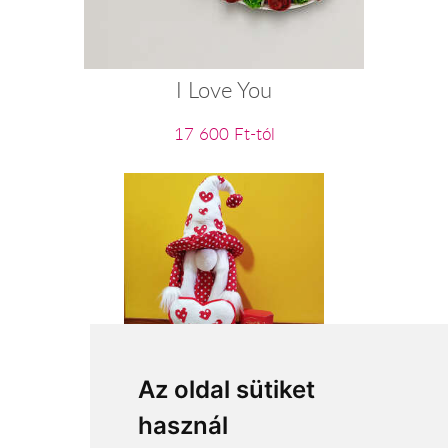
I Love You
17 600 Ft-tól
Nagylány
Az oldal sütiket
használ
19 680 Ft-tól