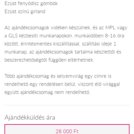
Ezüst fenyődísz gömbök
Ezüst színű girland
Az ajándékcsomagok vidéken készülnek, és az MPL vagy
a GLS kézbesíti munkanapokon, munkaidőben 8-16 óra
között, érintésmentes kiszállítással, szállítási ideje 1
munkanap, az ajándékcsomagok tartalma készlettől és
beszerezhetőségtől függően eltérhetnek.
Több ajándékcsomag és selyemvirág egy címre is
rendelhető egy rendelésen belül, viszont élő virággal
együtt ajándékcsomag nem rendelhető.
Ajándékküldés ára
28 000 Ft