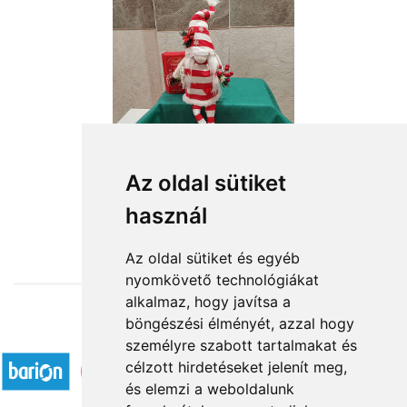
Lógó lábú karácsonyi manólány
Az oldal sütiket
használ
16 164 Ft-tól
Az oldal sütiket és egyéb
nyomkövető technológiákat
alkalmaz, hogy javítsa a
böngészési élményét, azzal hogy
Elfogadott fizetési módok
személyre szabott tartalmakat és
célzott hirdetéseket jelenít meg,
és elemzi a weboldalunk