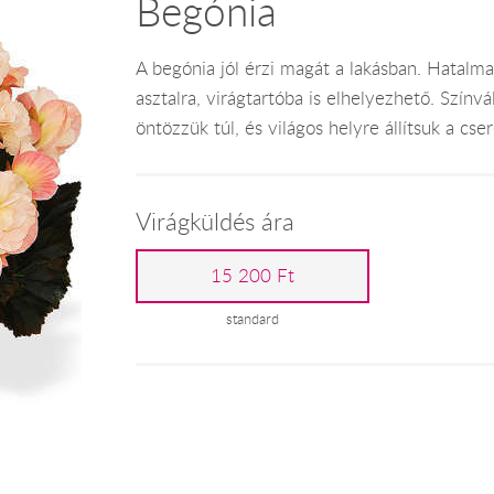
Begónia
A begónia jól érzi magát a lakásban. Hatalmas
asztalra, virágtartóba is elhelyezhető. Színv
öntözzük túl, és világos helyre állítsuk a cse
Virágküldés ára
15 200 Ft
standard