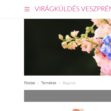
VIRÁGKÜLDÉS VESZPRÉ
Főoldal
Termékek
Begónia