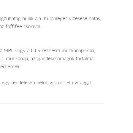
gzuhatag hullik alá. Különleges vízesésé hatás,
 foffifee csokival.
az MPL vagy a GLS kézbesíti munkanapokon,
je 1 munkanap, az ajándékcsomagok tartalma
térhetnek.
egy rendelésen belül, viszont élő virággal