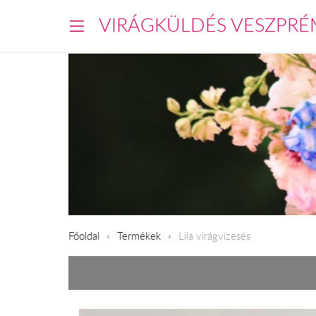
VIRÁGKÜLDÉS VESZPRÉ
Főoldal
Termékek
Lila virágvízesés