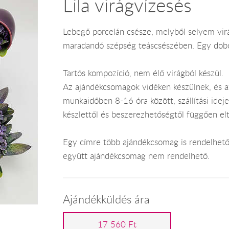
Lila virágvízesés
Lebegő porcelán csésze, melyből selyem virá
maradandó szépség teáscsészében. Egy doboz
Tartós kompozíció, nem élő virágból készül.
Az ajándékcsomagok vidéken készülnek, és 
munkaidőben 8-16 óra között, szállítási ide
készlettől és beszerezhetőségtől függően el
Egy címre több ajándékcsomag is rendelhető 
együtt ajándékcsomag nem rendelhető.
Ajándékküldés ára
17 560 Ft