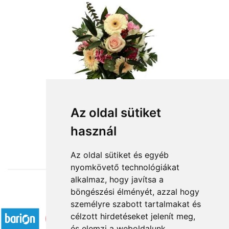
Sok-sok szeretettel
Az oldal sütiket
használ
18 320 Ft-tól
Az oldal sütiket és egyéb
nyomkövető technológiákat
alkalmaz, hogy javítsa a
böngészési élményét, azzal hogy
Elfogadott fizetési módok
személyre szabott tartalmakat és
célzott hirdetéseket jelenít meg,
és elemzi a weboldalunk