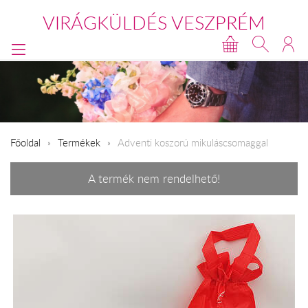
VIRÁGKÜLDÉS VESZPRÉM
Főoldal
Termékek
Adventi koszorú mikuláscsomaggal
A termék nem rendelhető!