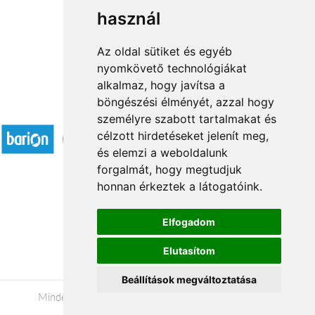
használ
1
2
3
...
14
15
→
Az oldal sütiket és egyéb
nyomkövető technológiákat
alkalmaz, hogy javítsa a
böngészési élményét, azzal hogy
Elfogadott fizetési módok
személyre szabott tartalmakat és
célzott hirdetéseket jelenít meg,
és elemzi a weboldalunk
forgalmát, hogy megtudjuk
honnan érkeztek a látogatóink.
Á.SZ.F.
Elfogadom
Impresszum
Elutasítom
Adatkezelési tájékoztató
Beállítások megváltoztatása
Minden jog fenntartva © 2026 |
+36 20 488-8362
|
www.viragkuldesveszprem.hu