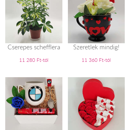
Cserepes schefflera
Szeretlek mindig!
11 280 Ft-tól
11 360 Ft-tól