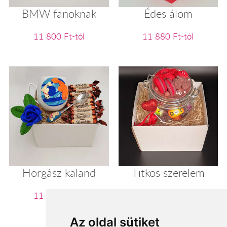
BMW fanoknak
Édes álom
11 800 Ft-tól
11 880 Ft-tól
Horgász kaland
Titkos szerelem
11 920 Ft-tól
12 000 Ft-tól
Az oldal sütiket