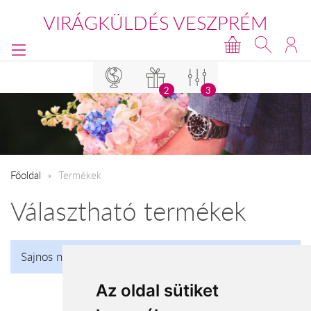
VIRÁGKÜLDÉS VESZPRÉM
2
3
Főoldal
Termékek
Választható termékek
Sajnos nincs talalat!
Az oldal sütiket