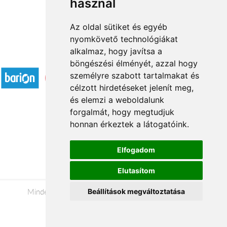
használ
Az oldal sütiket és egyéb
nyomkövető technológiákat
alkalmaz, hogy javítsa a
Elfogadott fizetési módok
böngészési élményét, azzal hogy
személyre szabott tartalmakat és
célzott hirdetéseket jelenít meg,
és elemzi a weboldalunk
forgalmát, hogy megtudjuk
honnan érkeztek a látogatóink.
Á.SZ.F.
Impresszum
Elfogadom
Adatkezelési tájékoztató
Elutasítom
Minden jog fenntartva © 2026 |
+36 20 488-8362
|
Beállítások megváltoztatása
www.viragkuldesveszprem.hu