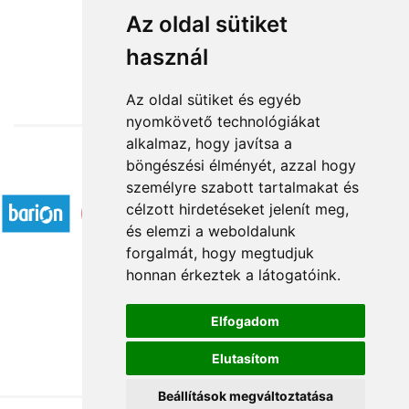
Jókívánság
Az oldal sütiket
használ
27 800 Ft-tól
Az oldal sütiket és egyéb
nyomkövető technológiákat
alkalmaz, hogy javítsa a
böngészési élményét, azzal hogy
Elfogadott fizetési módok
személyre szabott tartalmakat és
célzott hirdetéseket jelenít meg,
és elemzi a weboldalunk
forgalmát, hogy megtudjuk
honnan érkeztek a látogatóink.
Á.SZ.F.
Elfogadom
Impresszum
Elutasítom
Adatkezelési tájékoztató
Beállítások megváltoztatása