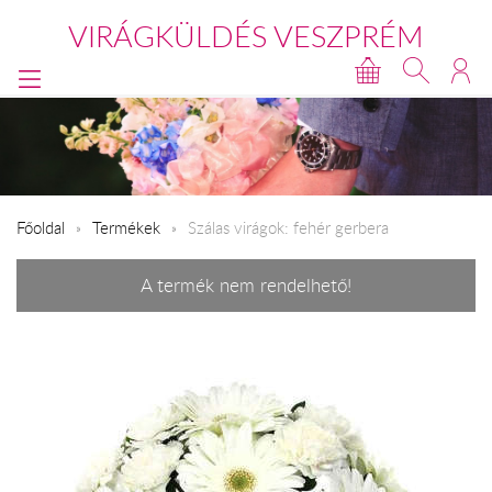
VIRÁGKÜLDÉS VESZPRÉM
Főoldal
Termékek
Szálas virágok: fehér gerbera
A termék nem rendelhető!