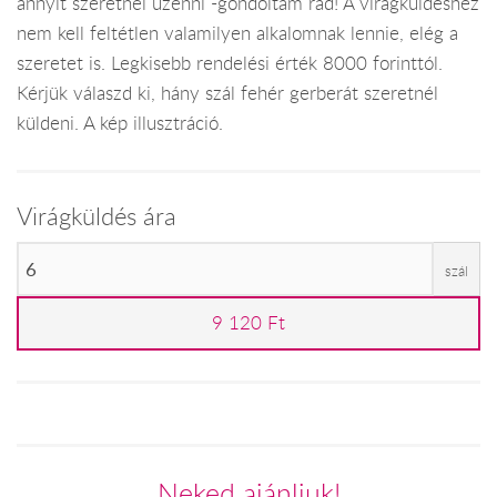
annyit szeretnél üzenni -gondoltam rád! A virágküldéshez
nem kell feltétlen valamilyen alkalomnak lennie, elég a
szeretet is. Legkisebb rendelési érték 8000 forinttól.
Kérjük válaszd ki, hány szál fehér gerberát szeretnél
küldeni. A kép illusztráció.
Virágküldés ára
szál
9 120 Ft
Neked ajánljuk!