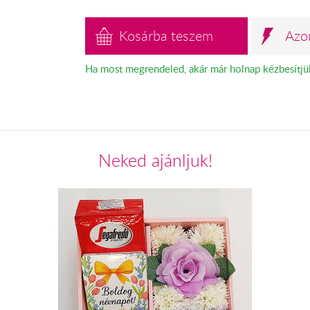
Kosárba teszem
Azo
Ha most megrendeled, akár már holnap kézbesítjü
Neked ajánljuk!