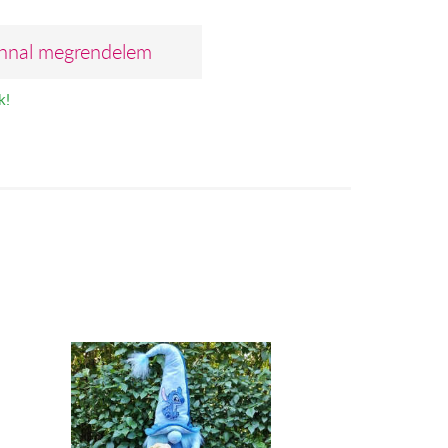
nnal megrendelem
k!