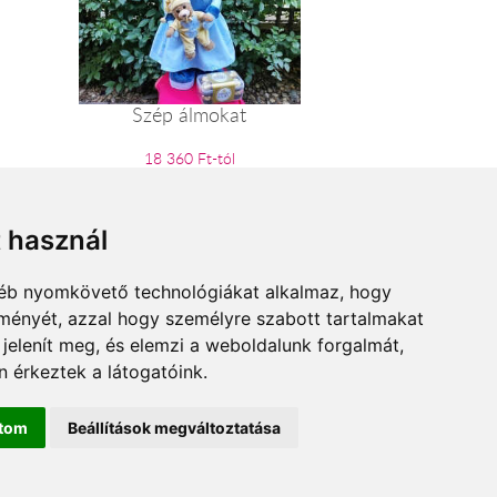
Szép álmokat
18 360 Ft-tól
t használ
gyéb nyomkövető technológiákat alkalmaz, hogy
lményét, azzal hogy személyre szabott tartalmakat
 jelenít meg, és elemzi a weboldalunk forgalmát,
 érkeztek a látogatóink.
ítom
Beállítások megváltoztatása
rem.hu