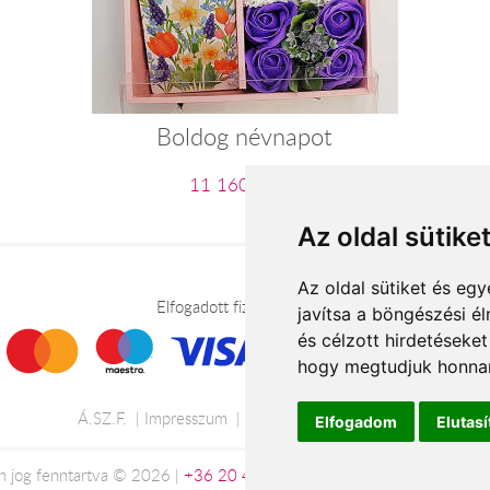
Boldog névnapot
11 160 Ft-tól
Az oldal sütike
Az oldal sütiket és e
Elfogadott fizetési módok
javítsa a böngészési é
és célzott hirdetéseket
hogy megtudjuk honnan
Á.SZ.F.
Impresszum
Adatkezelési tájékoztató
Elfogadom
Elutas
 jog fenntartva © 2026 |
+36 20 488-8362
| www.viragkuldesveszp