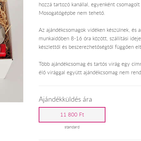
hozzá tartozó kanállal, egyenként csomagolt 
Mosogatógépbe nem tehető.
Az ajándékcsomagok vidéken készülnek, és 
munkaidőben 8-16 óra között, szállítási ide
készlettől és beszerezhetőségtől függően el
Több ajándékcsomag és tartós virág egy címr
élő virággal együtt ajándékcsomag nem rend
Ajándékküldés ára
11 800 Ft
standard