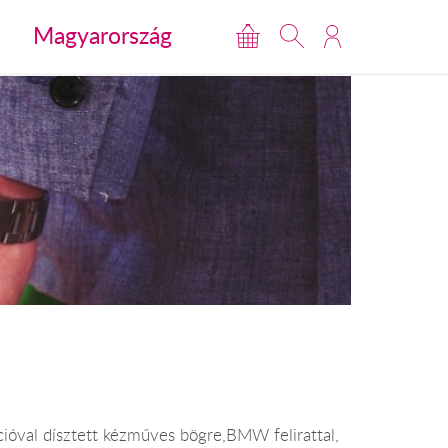
Magyarország
cióval dísztett kézműves bögre,BMW felirattal,