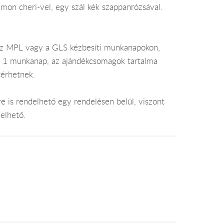
mon cheri-vel, egy szál kék szappanrózsával.
az MPL vagy a GLS kézbesíti munkanapokon,
je 1 munkanap, az ajándékcsomagok tartalma
térhetnek.
e is rendelhető egy rendelésen belül, viszont
elhető.