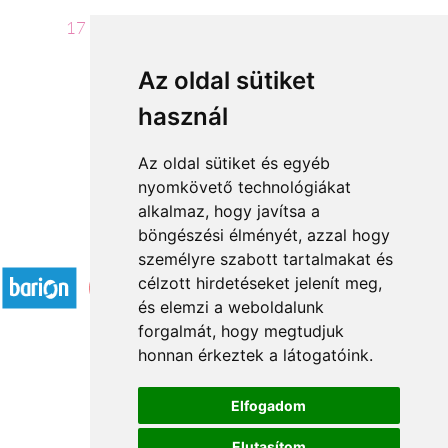
17 700 Ft-tól
Az oldal sütiket
használ
←
1
2
Az oldal sütiket és egyéb
nyomkövető technológiákat
alkalmaz, hogy javítsa a
böngészési élményét, azzal hogy
Elfogadott fizetési módok
személyre szabott tartalmakat és
célzott hirdetéseket jelenít meg,
és elemzi a weboldalunk
forgalmát, hogy megtudjuk
honnan érkeztek a látogatóink.
Á.SZ.F.
Elfogadom
Impresszum
Elutasítom