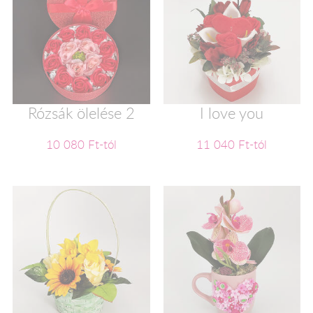
Rózsák ölelése 2
I love you
10 080 Ft-tól
11 040 Ft-tól