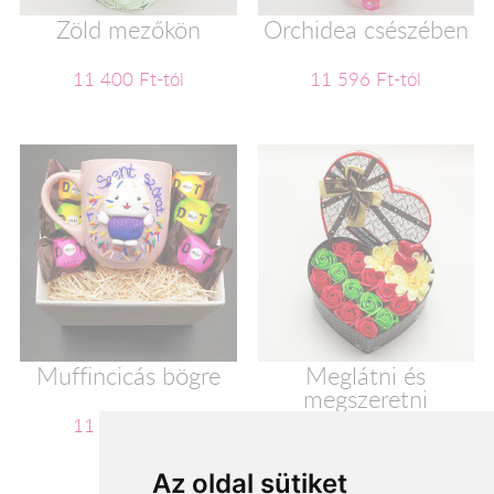
Zöld mezőkön
Orchidea csészében
11 400 Ft-tól
11 596 Ft-tól
Muffincicás bögre
Meglátni és
megszeretni
11 600 Ft-tól
11 720 Ft-tól
Az oldal sütiket