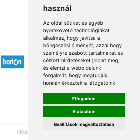
használ
1
2
→
Az oldal sütiket és egyéb
nyomkövető technológiákat
alkalmaz, hogy javítsa a
böngészési élményét, azzal hogy
Elfogadott fizetési módok
személyre szabott tartalmakat és
célzott hirdetéseket jelenít meg,
és elemzi a weboldalunk
forgalmát, hogy megtudjuk
honnan érkeztek a látogatóink.
Á.SZ.F.
Elfogadom
Impresszum
Elutasítom
Adatkezelési tájékoztató
Beállítások megváltoztatása
Minden jog fenntartva © 2026 |
+36 20 488-8362
|
www.viragkuldesveszprem.hu