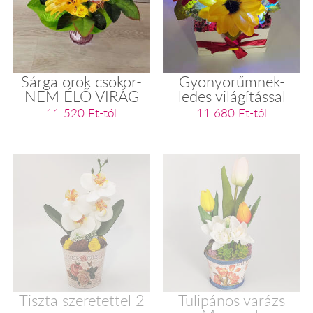
Sárga örök csokor-
Gyönyörűmnek-
NEM ÉLŐ VIRÁG
ledes világítással
11 520 Ft-tól
11 680 Ft-tól
Tiszta szeretettel 2
Tulipános varázs