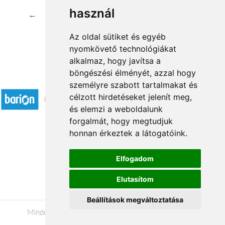
használ
←
1
2
3
4
5
...
20
21
→
Az oldal sütiket és egyéb
nyomkövető technológiákat
alkalmaz, hogy javítsa a
böngészési élményét, azzal hogy
Elfogadott fizetési módok
személyre szabott tartalmakat és
célzott hirdetéseket jelenít meg,
és elemzi a weboldalunk
forgalmát, hogy megtudjuk
honnan érkeztek a látogatóink.
Á.SZ.F.
Elfogadom
Impresszum
Elutasítom
Adatkezelési tájékoztató
Beállítások megváltoztatása
Minden jog fenntartva © 2026 |
+36 20 488-8362
|
www.viragkuldesveszprem.hu