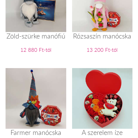
Zöld-szürke manófiú
Rózsaszín manócska
12 880 Ft-tól
13 200 Ft-tól
Farmer manócska
A szerelem íze