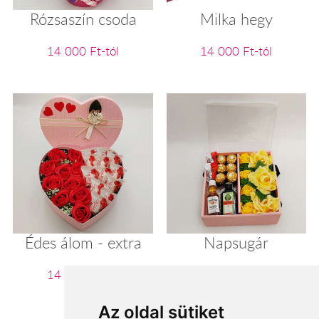
Rózsaszín csoda
Milka hegy
14 000 Ft-tól
14 000 Ft-tól
Édes álom - extra
Napsugár
14 240 Ft-tól
14 400 Ft-tól
Az oldal sütiket