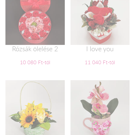
Rózsák ölelése 2
I love you
10 080 Ft-tól
11 040 Ft-tól