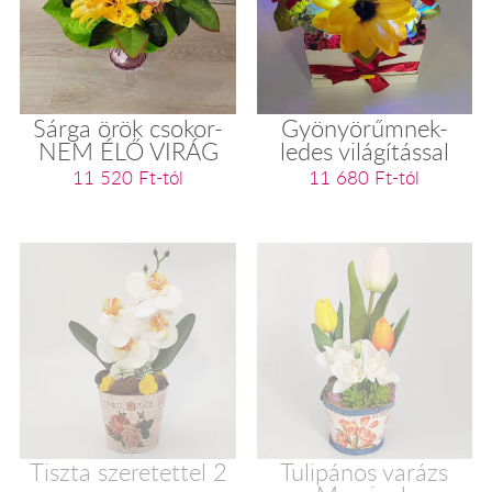
Sárga örök csokor-
Gyönyörűmnek-
NEM ÉLŐ VIRÁG
ledes világítással
11 520 Ft-tól
11 680 Ft-tól
Tiszta szeretettel 2
Tulipános varázs