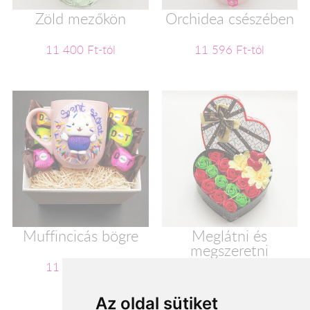
Zöld mezőkön
Orchidea csészében
11 400 Ft-tól
11 596 Ft-tól
Muffincicás bögre
Meglátni és
megszeretni
11 600 Ft-tól
11 720 Ft-tól
Az oldal sütiket