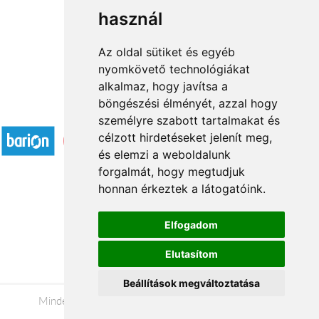
használ
1
2
→
Az oldal sütiket és egyéb
nyomkövető technológiákat
alkalmaz, hogy javítsa a
böngészési élményét, azzal hogy
Elfogadott fizetési módok
személyre szabott tartalmakat és
célzott hirdetéseket jelenít meg,
és elemzi a weboldalunk
forgalmát, hogy megtudjuk
honnan érkeztek a látogatóink.
Á.SZ.F.
Elfogadom
Impresszum
Elutasítom
Adatkezelési tájékoztató
Beállítások megváltoztatása
Minden jog fenntartva © 2026 |
+36 20 488-8362
|
www.viragkuldesveszprem.hu