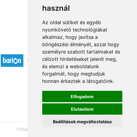
használ
1
2
3
...
20
21
→
Az oldal sütiket és egyéb
nyomkövető technológiákat
alkalmaz, hogy javítsa a
böngészési élményét, azzal hogy
Elfogadott fizetési módok
személyre szabott tartalmakat és
célzott hirdetéseket jelenít meg,
és elemzi a weboldalunk
forgalmát, hogy megtudjuk
honnan érkeztek a látogatóink.
Á.SZ.F.
Elfogadom
Impresszum
Elutasítom
Adatkezelési tájékoztató
Beállítások megváltoztatása
Minden jog fenntartva © 2026 |
+36 20 488-8362
|
www.viragkuldesveszprem.hu