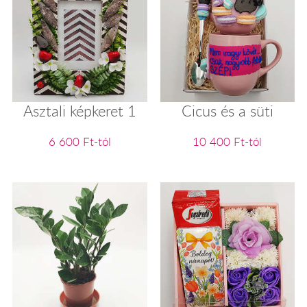
Asztali képkeret 1
Cicus és a süti
6 600 Ft-tól
10 400 Ft-tól