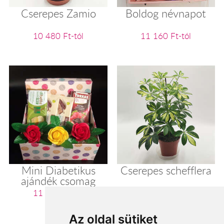
Cserepes Zamio
Boldog névnapot
10 480 Ft-tól
11 160 Ft-tól
Mini Diabetikus
Cserepes schefflera
ajándék csomag
11 200 Ft-tól
11 280 Ft-tól
Az oldal sütiket